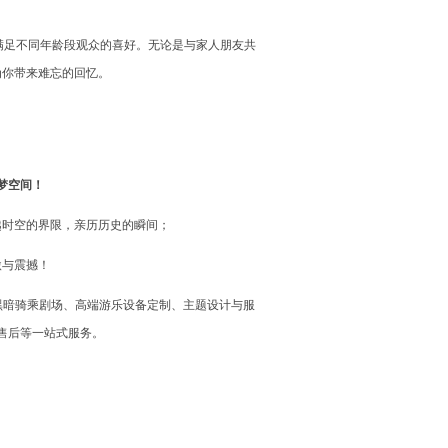
满足不同年龄段观众的喜好。无论是与家人朋友共
为你带来难忘的回忆。
梦空间！
越时空的界限，亲历历史的瞬间；
激与震撼！
黑暗骑乘剧场、高端游乐设备定制、主题设计与服
售后等一站式服务。