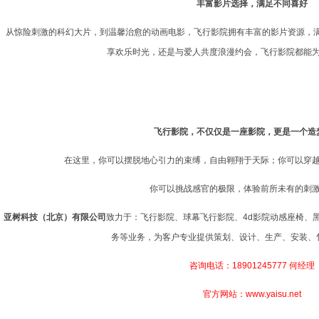
丰富影片选择，满足不同喜好
从惊险刺激的科幻大片，到温馨治愈的动画电影，飞行影院拥有丰富的影片资源，
享欢乐时光，还是与爱人共度浪漫约会，飞行影院都能
飞行影院，不仅仅是一座影院，更是一个造
在这里，你可以摆脱地心引力的束缚，自由翱翔于天际；你可以穿
你可以挑战感官的极限，体验前所未有的刺
亚树科技（北京）有限公司
致力于：飞行影院、球幕飞行影院、4d影院动感座椅、
务等业务，为客户专业提供策划、设计、生产、安装、
咨询电话：18901245777 何经理
官方网站：www.yaisu.net