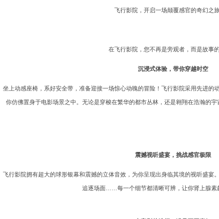
飞行影院，开启一场颠覆感官的奇幻之
在飞行影院，您不再是旁观者，而是故事
沉浸式体验，带你穿越时空
坐上动感座椅，系好安全带，准备迎接一场惊心动魄的冒险！飞行影院采用先进的
你仿佛置身于电影场景之中。无论是穿梭在繁华的都市丛林，还是翱翔在浩瀚的宇
震撼视听盛宴，挑战感官极限
飞行影院拥有超大的球形银幕和震撼的立体音效，为你呈现出身临其境的视听盛宴
追逐场面……每一个细节都清晰可辨，让你肾上腺素