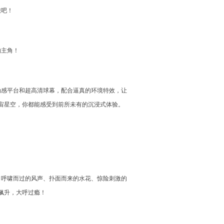
旅吧！
的主角！
动感平台和超高清球幕，配合逼真的环境特效，让
宙星空，你都能感受到前所未有的沉浸式体验。
。呼啸而过的风声、扑面而来的水花、惊险刺激的
飙升，大呼过瘾！